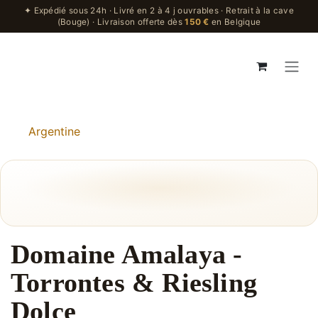
Se rendre au contenu
✦ Expédié sous 24h · Livré en 2 à 4 j ouvrables · Retrait à la cave
(Bouge) · Livraison offerte dès
150 €
en Belgique
Argentine
ARGENTINE
Domaine Amalaya -
Torrontes & Riesling Dolce