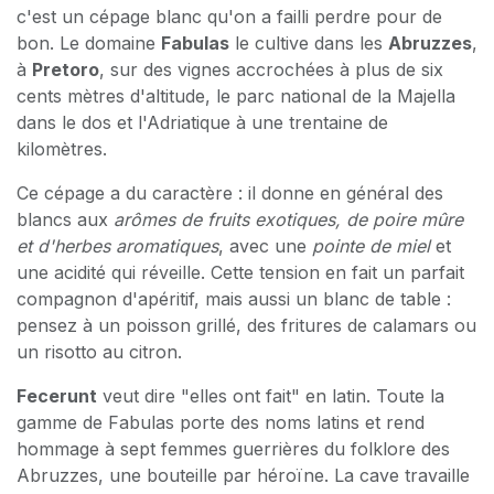
Pecorino
, ça sonne comme un fromage, et pourtant
c'est un cépage blanc qu'on a failli perdre pour de
bon. Le domaine
Fabulas
le cultive dans les
Abruzzes
,
à
Pretoro
, sur des vignes accrochées à plus de six
cents mètres d'altitude, le parc national de la Majella
dans le dos et l'Adriatique à une trentaine de
kilomètres.
Ce cépage a du caractère : il donne en général des
blancs aux
arômes de fruits exotiques, de poire mûre
et d'herbes aromatiques
, avec une
pointe de miel
et
une acidité qui réveille. Cette tension en fait un parfait
compagnon d'apéritif, mais aussi un blanc de table :
pensez à un poisson grillé, des fritures de calamars ou
un risotto au citron.
Fecerunt
veut dire "elles ont fait" en latin. Toute la
gamme de Fabulas porte des noms latins et rend
hommage à sept femmes guerrières du folklore des