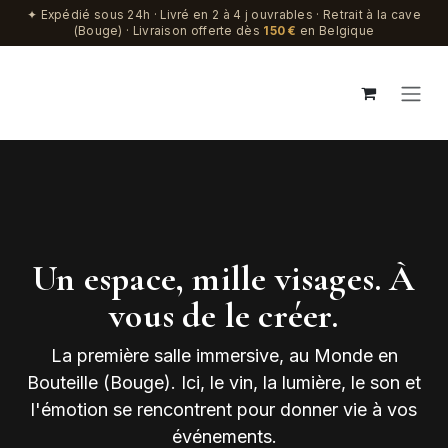
Se rendre au contenu
✦ Expédié sous 24h · Livré en 2 à 4 j ouvrables · Retrait à la cave
(Bouge) · Livraison offerte dès
150 €
en Belgique
Un espace, mille visages. À
vous de le créer.
La première salle immersive, au Monde en
Bouteille (Bouge). Ici, le vin, la lumière, le son et
l'émotion se rencontrent pour donner vie à vos
événements.