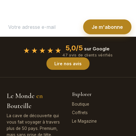
Je m'abonne
5,0/5
sur Google
★★★★★
47 avis de clients vérifiés
Lire nos avis
Explorer
Le Monde
en
Bouteille
Boutique
Coffrets
La cave de découverte qui
Le Magazine
vous fait voyager à travers
plus de 50 pays. Premium,
mais sans prise de tête.