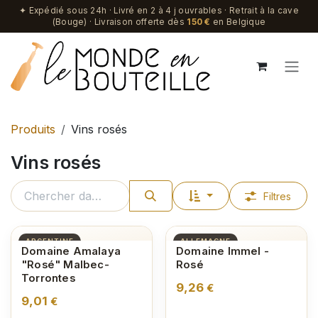
Se rendre au contenu
✦ Expédié sous 24h · Livré en 2 à 4 j ouvrables · Retrait à la cave
(Bouge) · Livraison offerte dès
150 €
en Belgique
Produits
Vins rosés
Vins rosés
Filtres
ARGENTINE
ALLEMAGNE
Domaine Amalaya
Domaine Immel -
"Rosé" Malbec-
Rosé
Torrontes
9,26
€
9,01
€