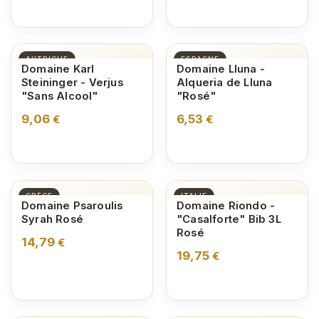
AUTRICHE
ESPAGNE
Domaine Karl
Domaine Lluna -
Steininger - Verjus
Alqueria de Lluna
"Sans Alcool"
"Rosé"
9,06
6,53
€
€
GRÈCE
ITALIE
Domaine Psaroulis
Domaine Riondo -
Syrah Rosé
"Casalforte" Bib 3L
Rosé
14,79
€
19,75
€